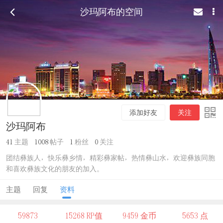
沙玛阿布的空间
添加好友
关注
沙玛阿布
41
主题
1008
帖子
1
粉丝
0
关注
团结彝族人，快乐彝乡情，精彩彝家帖，热情彝山水，欢迎彝族同胞
和喜欢彝族文化的朋友的加入。
主题
回复
资料
59873
15268 RP值
9459 金币
5653 点