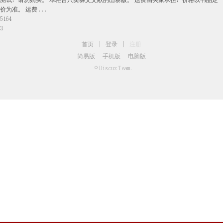
测试，请勿购买。 本柜台只卖彝文文献的山寨版。 运费由买家承担，价格以书品定
价为准。 运费 ...
5164
3
首页
|
登录
|
注册
简易版
手机版
电脑版
© Discuz Team.