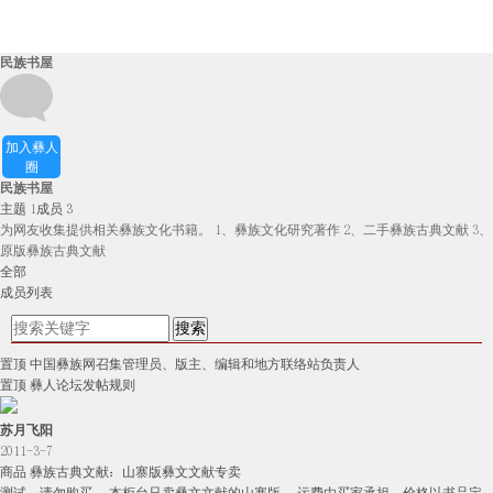
民族书屋
加入彝人
圈
民族书屋
主题
1
成员
3
为网友收集提供相关彝族文化书籍。 1、彝族文化研究著作 2、二手彝族古典文献 3、
原版彝族古典文献
全部
成员列表
置顶
中国彝族网召集管理员、版主、编辑和地方联络站负责人
置顶
彝人论坛发帖规则
苏月飞阳
2011-3-7
商品
彝族古典文献：山寨版彝文文献专卖