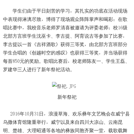
学生们由于平日刻苦的学习，其扎实的功底在活动现场
中表现得淋漓尽致，博得了现场观众阵阵掌声和喝彩；在歌
唱比赛中，我校音乐老师罗清喜被邀请为评委老师；校16级
北部方言班学生沈巫卡、李古提、阿育说古等参加了比赛，
李古提以一首《吉祥酒歌》获得三等奖，由北部方言班部分
学生合唱的《创越时空的感叹》也获得三等奖，并当场获得
每首850元的奖励。歌唱比赛后，校老师陈友一、学生王磊、
罗建华三人进行了新年祭祀活动。
新年祭祀
2016年10月31日，浪漫草海、欢乐彝年文艺晚会在威宁县
乌撒体育馆隆重举行，威宁以及来自四川大凉山、云南昆
明、楚雄、大理昭通等各地的彝族同胞齐聚一堂，载歌载舞