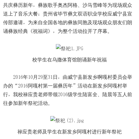
共庆彝历新年，彝族歌手奥杰阿格、沙马雪峰等为现场观众
送上了音乐大餐；贵州省毕节彝文双语职业学校应威宁县宣
传部邀请，为来自全国各地的彝族同胞及现场观众朋友们朗
诵彝族经典《祝福词》，为整个活动拉开了序幕。
校学生在乌撒体育馆朗诵新年祝福
2016年10月29至31日，由威宁县新发乡啊嘎村委员会举
办的“2016阿嘎村第一届彝历年”活动在新发乡阿嘎村举
行，我校禄应贵老师带领2016级学生陆富全、陆晨等五人前
往参加新年祭祀活动。
禄应贵老师及学生在新发乡阿嘎村进行新年祭祀