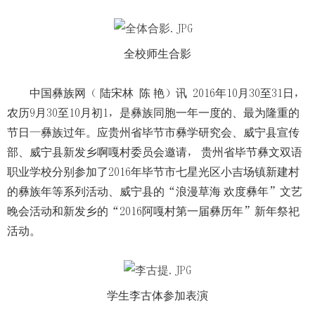
全校师生合影
中国彝族网（ 陆宋林 陈 艳）讯 2016年10月30至31日，
农历9月30至10月初1，是彝族同胞一年一度的、最为隆重的
节日—彝族过年。应贵州省毕节市彝学研究会、威宁县宣传
部、威宁县新发乡啊嘎村委员会邀请， 贵州省毕节彝文双语
职业学校分别参加了2016年毕节市七星光区小吉场镇新建村
的彝族年等系列活动、威宁县的“浪漫草海 欢度彝年”文艺
晚会活动和新发乡的“2016阿嘎村第一届彝历年”新年祭祀
活动。
学生李古体参加表演