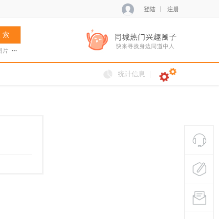
登陆
注册
 索
图片
张菊兰
阿夏新歌
火把节
统计信息