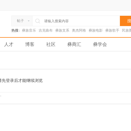
搜
帖子
热搜:
彝族音乐
吉克曲布
彝族支系
奥杰阿格
彝族电影
彝族歌手
民族
人才
博客
社区
彝商汇
彝学会
请先登录后才能继续浏览
.