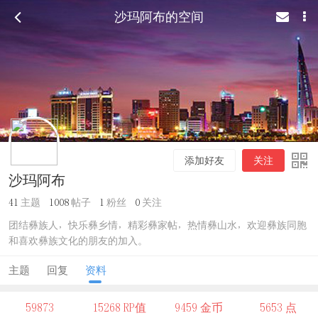
沙玛阿布的空间
添加好友
关注
沙玛阿布
41
主题
1008
帖子
1
粉丝
0
关注
团结彝族人，快乐彝乡情，精彩彝家帖，热情彝山水，欢迎彝族同胞
和喜欢彝族文化的朋友的加入。
主题
回复
资料
59873
15268 RP值
9459 金币
5653 点