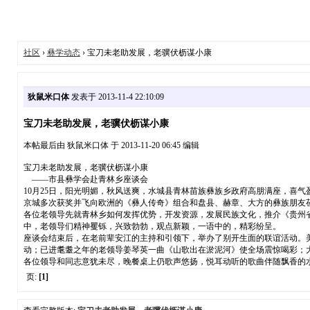
社区
›
彝学动态
› 宝刀未老助发展，老骥伏枥谋小康
狄鼠米口体
发表于 2013-11-4 22:10:09
宝刀未老助发展，老骥伏枥谋小康
本帖最后由 狄鼠米口体 于 2013-11-20 06:45 编辑
宝刀未老助发展，老骥伏枥谋小康
——市县彝学会赴青林乡座谈会
10月25日，阳光明媚，秋风送爽，水城县青林苗族彝族乡政府高朋满座，喜
京城多次获奖并飞向欧洲的《彝人传奇》组合和盘县、赫章、大方的彝族朋友
各位老领导先就青林乡如何发挥优势，开发资源，发展民族文化，推介《贵州
中，老领导们精神矍铄，兴致勃勃，观点新颖，一语中的，精彩纷呈。
座谈会结束后，在老前辈安江的主持和引领下，举办了别开生面的联谊活动。
动；已进耄耋之年的老领导姜琴英一曲《山歌出在淤泥河》使全场震惊喝彩；
各位领导和同志意犹未尽，晚餐桌上仍歌声悠扬，悦耳动听的歌曲伴随飘香的
页:
[1]