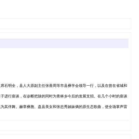
主席石明全，县人大原副主任张善周等市县彝学会领导一行，以及在曾在省城和
班子进行座谈，在诊断把脉的同时为青林乡今后的发展支招。在几个小时的座谈
然为其伴舞。赫章彝胞、盘县美女和张忠秀姊妹俩的原生态歌曲，使全场掌声雷