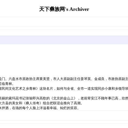
天下彝族网's Archiver
气盈门。六盘水市原政协主席黄美贤，市人大原副副主任姜琴英、金成良，市政协原副
莅临青林。
省民间文化艺术之乡青林》这块名片，如何与全省、全市一道实现同步小康和乡领导
美丽的索玛花书记张瑜即兴高歌的《北京的金山上》，老前辈安江不顾年事已高，欣
大方县的美女和《彝人传奇》组合把联谊会推向了高潮。
水拌酒，在场的每个人脸上洋溢着幸福、灿烂的笑容。