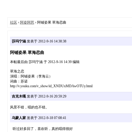
社区
›
阿姿阿芭
› 阿铺姿果 草海恋曲
莎玛宁涵
发表于 2012-9-16 14:38:38
阿铺姿果 草海恋曲
本帖最后由 莎玛宁涵 于 2012-9-16 14:39 编辑
草海之恋
演唱：阿铺姿果（李海云）
词曲：苏诺
http://v.youku.com/v_show/id_XNDUxMDAwOTUy.html
吉克木嘎
发表于 2012-9-16 20:59:29
风景不错，唱的也不错。
乌蒙人家
发表于 2012-9-18 07:08:41
听过好多回了，喜欢听，真的唱得很好