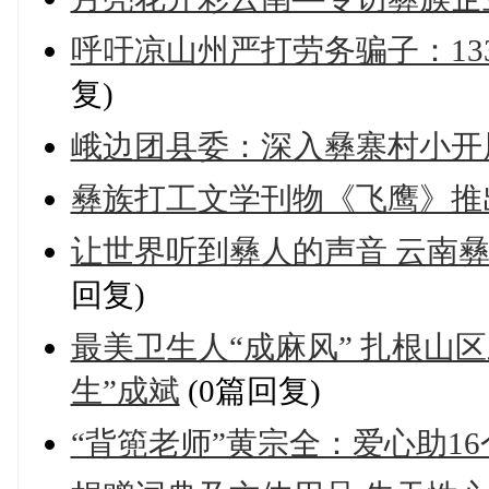
呼吁凉山州严打劳务骗子：13
复)
峨边团县委：深入彝寨村小开
彝族打工文学刊物《飞鹰》推出
让世界听到彝人的声音 云南
回复)
最美卫生人“成麻风” 扎根山
生”成斌
(0篇回复)
“背篼老师”黄宗全：爱心助1