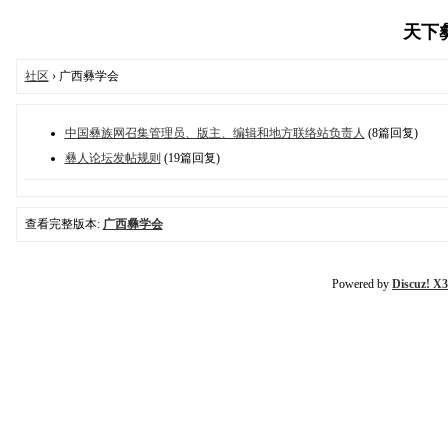
天下彝族
社区
› 广西彝学会
中国彝族网召集管理员、版主、编辑和地方联络站负责人
(8篇回复)
彝人论坛发帖规则
(19篇回复)
查看完整版本:
广西彝学会
Powered by
Discuz! X3