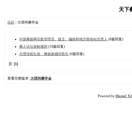
天下彝族
社区
› 大理州彝学会
中国彝族网召集管理员、版主、编辑和地方联络站负责人
(8篇回复)
彝人论坛发帖规则
(19篇回复)
大理传统礼俗：彝族新婚对歌礼
(0篇回复)
页:
[1]
查看完整版本:
大理州彝学会
Powered by
Discuz! X3