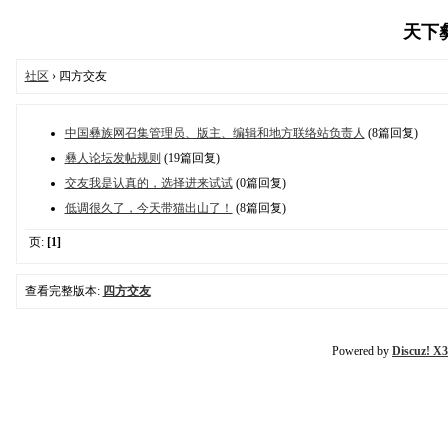
天下彝族
社区
› 四方交友
中国彝族网召集管理员、版主、编辑和地方联络站负责人
(8篇回复)
彝人论坛发帖规则
(19篇回复)
交友我是认真的，选择进来试试
(0篇回复)
低调很久了，今天带猫出山了！
(8篇回复)
页:
[1]
查看完整版本:
四方交友
Powered by
Discuz! X3