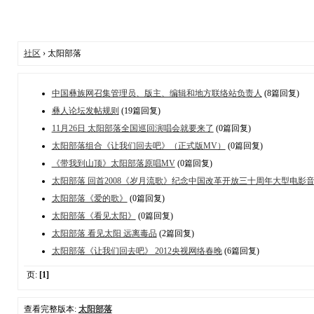
社区
› 太阳部落
中国彝族网召集管理员、版主、编辑和地方联络站负责人
(8篇回复)
彝人论坛发帖规则
(19篇回复)
11月26日 太阳部落全国巡回演唱会就要来了
(0篇回复)
太阳部落组合《让我们回去吧》（正式版MV）
(0篇回复)
《带我到山顶》太阳部落原唱MV
(0篇回复)
太阳部落 回首2008《岁月流歌》纪念中国改革开放三十周年大型电影
太阳部落《爱的歌》
(0篇回复)
太阳部落《看见太阳》
(0篇回复)
太阳部落 看见太阳 远离毒品
(2篇回复)
太阳部落《让我们回去吧》 2012央视网络春晚
(6篇回复)
页:
[1]
查看完整版本:
太阳部落