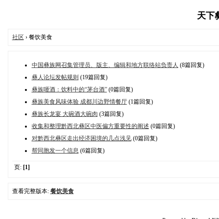
天下彝族
社区
› 餐饮美食
中国彝族网召集管理员、版主、编辑和地方联络站负责人
(8篇回复)
彝人论坛发帖规则
(19篇回复)
彝族咂酒：饮料中的“茅台酒”
(0篇回复)
彝族美食风味体验 成都川边野情餐厅
(1篇回复)
彝族长龙宴 大碗酒大碗肉
(3篇回复)
收集和整理黔西北彝区中医偏方重要性的阐述
(0篇回复)
对黔西北彝区走出经济困境的几点浅见
(0篇回复)
帮同胞发一个信息
(6篇回复)
页:
[1]
查看完整版本:
餐饮美食