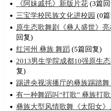
《阿妹戚托》新版片花
(3篇回
三宝学校民族文化进校园
(0篇
原生态歌舞剧《彝人盛世》亮
回复)
红河州 彝族 舞蹈
(5篇回复)
2013男生学院成都10强原生
复)
踢进央视演播厅的彝族踢踏
有一种舞蹈叫“打歌” 彝族打
彝族大型风情歌舞《太阳女》