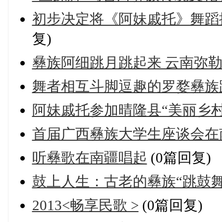
初步决定将《阿妹戚托》舞蹈
复)
彝族阿细跳月跳起来 云南弥
舞者相互斗脚逗趣的罗婺彝族跌
阿妹戚托参加晴隆县“美丽乡
首届广西彝族大学生座谈会在
听彝歌在南疆唱起
(0篇回复)
鼓上人生：古老的彝族“跳鼓舞
2013<畅享民歌 >
(0篇回复)