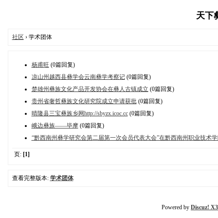
天下彝族
社区
› 学术团体
杨甫旺
(0篇回复)
凉山州越西县彝学会云南彝学考察记
(0篇回复)
楚雄州彝族文化产品开发协会在彝人古镇成立
(0篇回复)
贵州省奢哲彝族文化研究院成立申请获批
(0篇回复)
晴隆县三宝彝族乡网http://sbyzx.icoc.cc
(0篇回复)
峨边彝族——毕摩
(0篇回复)
“黔西南州彝学研究会第二届第一次会员代表大会”在黔西南州职业技术学
页:
[1]
查看完整版本:
学术团体
Powered by
Discuz! X3