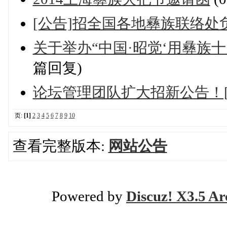
[公告]招全国各地彝族联络处
关于举办“中国·昭觉‘用彝族
篇回复)
论坛管理团队扩大招新公告！[
页:
[1]
2
3
4
5
6
7
8
9
10
查看完整版本:
网站公告
Powered by
Discuz! X3.5 Ar